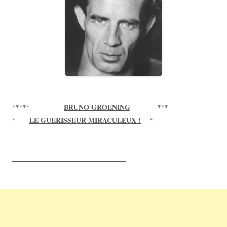
*****
BRUNO GROENING
***
*
LE GUERISSEUR MIRACULEUX !
*
____________________________