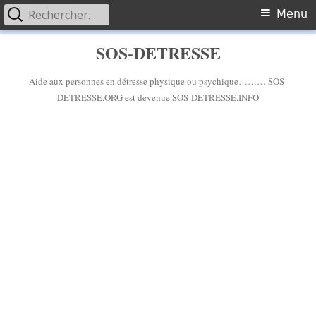
Rechercher :
Primary
Menu
Menu
Skip
SOS-DETRESSE
to
content
Aide aux personnes en détresse physique ou psychique……… SOS-
DETRESSE.ORG est devenue SOS-DETRESSE.INFO