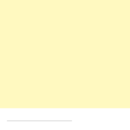
________________________________