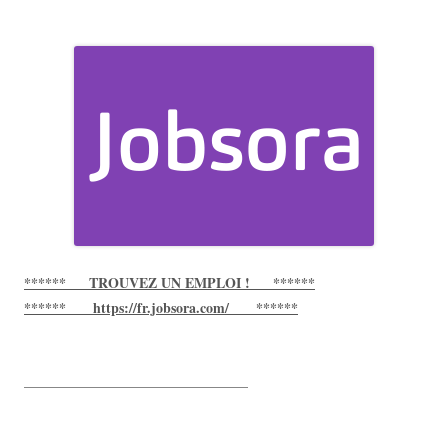
****** TROUVEZ UN EMPLOI ! ******
****** https://fr.jobsora.com/ ******
________________________________