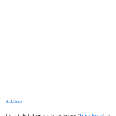
droit d'auteur
Cet article fait suite à la conférence "
la médecine
", à