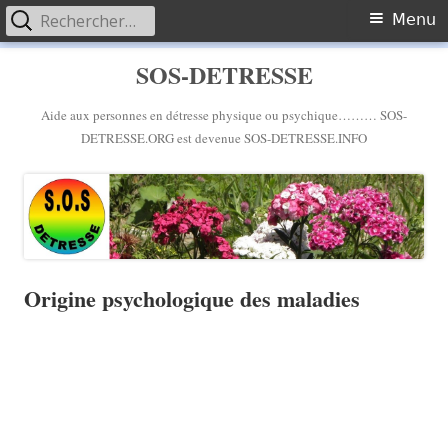
Rechercher :
Primary
Menu
Menu
Skip
SOS-DETRESSE
to
content
Aide aux personnes en détresse physique ou psychique……… SOS-
DETRESSE.ORG est devenue SOS-DETRESSE.INFO
Origine psychologique des maladies