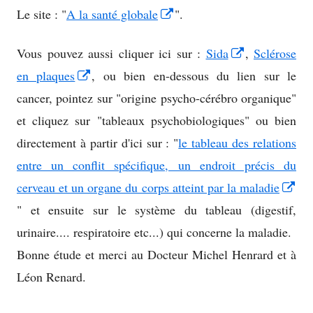
Opens
Le site : "
A la santé globale
".
in
Opens
Vous pouvez aussi cliquer ici sur :
Sida
,
Sclérose
a
Opens
in
en plaques
, ou bien en-dessous du lien sur le
new
in
a
cancer, pointez sur "origine psycho-cérébro organique"
window
a
new
et cliquez sur "tableaux psychobiologiques" ou bien
new
window
directement à partir d'ici sur : "
le tableau des relations
window
entre un conflit spécifique, un endroit précis du
cerveau et un organe du corps atteint par la maladie
Opens
" et ensuite sur le système du tableau (digestif,
in
urinaire.... respiratoire etc...) qui concerne la maladie.
a
Bonne étude et merci au Docteur Michel Henrard et à
new
Léon Renard.
window