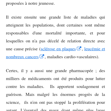
proposées à notre jeunesse.
Il existe ensuite une grande liste de maladies qui
atteignent les populations, dont certaines sont même
responsables d'une mortalité importante, et pour
lesquelles on n'a pas décelé de relation directe avec
Opens
une cause précise (
sclérose en plaques
,
leucémie et
Opens
in
nombreux cancers
, maladies cardio-vasculaires).
in
a
Certes, il y a aussi une grande pharmacopée ; des
a
new
milliers de médicaments ont été produits pour lutter
new
window
contre les maladies. Ils apportent soulagement et
window
guérison. Mais malgré les énormes progrès de la
science, ils n'en ont pas stoppé la prolifération pour
autant. L'éventail des maux étant même plus large