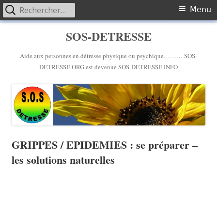
Rechercher :
Primary
Menu
Menu
Skip
SOS-DETRESSE
to
content
Aide aux personnes en détresse physique ou psychique……… SOS-
DETRESSE.ORG est devenue SOS-DETRESSE.INFO
GRIPPES / EPIDEMIES : se préparer –
les solutions naturelles