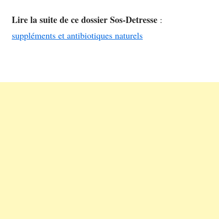
new
Lire la suite de ce dossier Sos-Detresse
:
window
suppléments et antibiotiques naturels