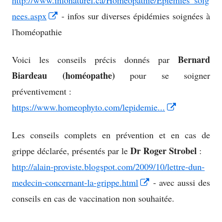
http://www.infonaturel.ca/Homeopathie/Epiemies_soig
Opens
nees.aspx
- infos sur diverses épidémies soignées à
in
l'homéopathie
a
Bernard
Voici les conseils précis donnés par
new
Biardeau (homéopathe)
pour se soigner
window
préventivement :
Opens
https://www.homeophyto.com/lepidemie...
in
Les conseils complets en prévention et en cas de
a
Dr Roger Strobel
grippe déclarée, présentés par le
:
new
http://alain-proviste.blogspot.com/2009/10/lettre-dun-
window
Opens
medecin-concernant-la-grippe.html
- avec aussi des
in
conseils en cas de vaccination non souhaitée.
a