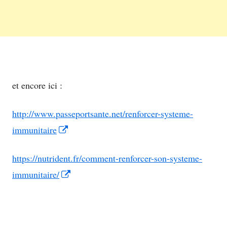
et encore ici :
http://www.passeportsante.net/renforcer-systeme-
Opens
immunitaire
in
https://nutrident.fr/comment-renforcer-son-systeme-
a
Opens
immunitaire/
new
in
window
a
new