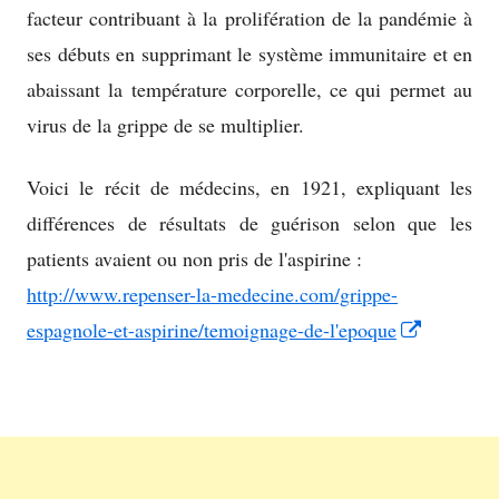
facteur contribuant à la prolifération de la pandémie à
ses débuts en supprimant le système immunitaire et en
abaissant la température corporelle, ce qui permet au
virus de la grippe de se multiplier.
Voici le récit de médecins, en 1921, expliquant les
différences de résultats de guérison selon que les
patients avaient ou non pris de l'aspirine :
http://www.repenser-la-medecine.com/grippe-
Opens
espagnole-et-aspirine/temoignage-de-l'epoque
in
a
new
window