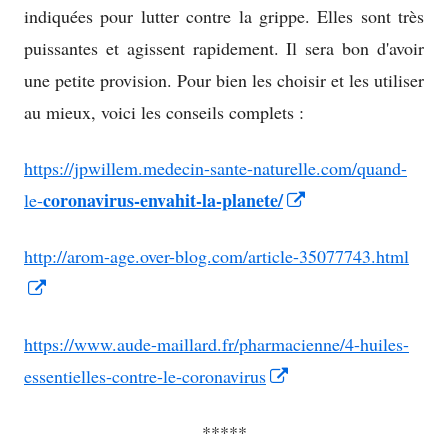
indiquées pour lutter contre la grippe. Elles sont très
puissantes et agissent rapidement. Il sera bon d'avoir
une petite provision. Pour bien les choisir et les utiliser
au mieux, voici les conseils complets :
https://jpwillem.medecin-sante-naturelle.com/quand-
coronavirus-envahit-la-planete/
Opens
le-
in
http://arom-age.over-blog.com/article-35077743.html
a
Opens
new
in
window
https://www.aude-maillard.fr/pharmacienne/4-huiles-
a
Opens
essentielles-contre-le-coronavirus
new
in
window
*****
a