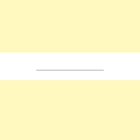
________________________