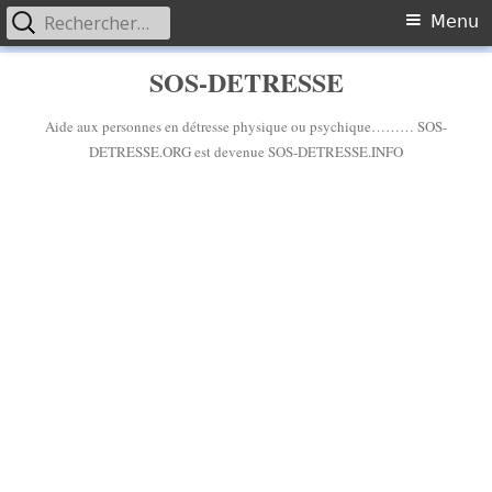
Rechercher :
Primary
Menu
Menu
Skip
SOS-DETRESSE
to
content
Aide aux personnes en détresse physique ou psychique……… SOS-
DETRESSE.ORG est devenue SOS-DETRESSE.INFO