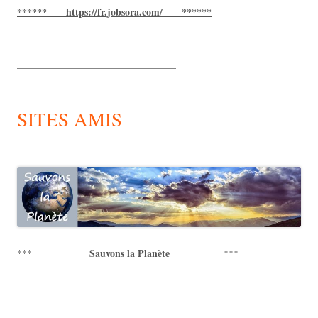
****** https://fr.jobsora.com/ ******
________________________________
SITES AMIS
Sauvons la Planète
***
***