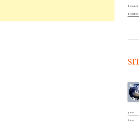
****
****
_____
SI
*
***