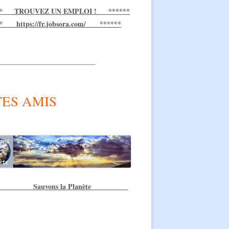
** TROUVEZ UN EMPLOI ! ******
** https://fr.jobsora.com/ ******
___________________________
TES AMIS
Sauvons la Planète
**