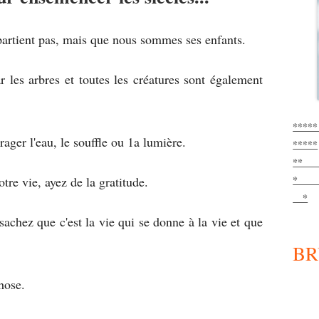
TSUNAMI EN ASIE ET COMPORTEMENT
DES ANIMAUX SAUVAGES
LE POUVOIR DES PENSÉES
UNE EXPÉRIENCE AUX FRONTIÈRES DE
artient pas, mais que nous sommes ses enfants.
LA MORT / NICOLE DRON
LES LOIS DE DIEU
GRIPPES / EPIDEMIES : SE PRÉPARER –
 les arbres et toutes les créatures sont également
LES SOUCIS
LES SOLUTIONS NATURELLES
MARIAGE
**
ager l'eau, le souffle ou 1a lumière.
*****
NAISSANCE DE L’HOMME
** 
RÉINCARNATION – LE SENS DE LA VIE
*
otre vie, ayez de la gratitude.
*
RELATION SEXUELLE
chez que c'est la vie qui se donne à la vie et que
BR
hose.