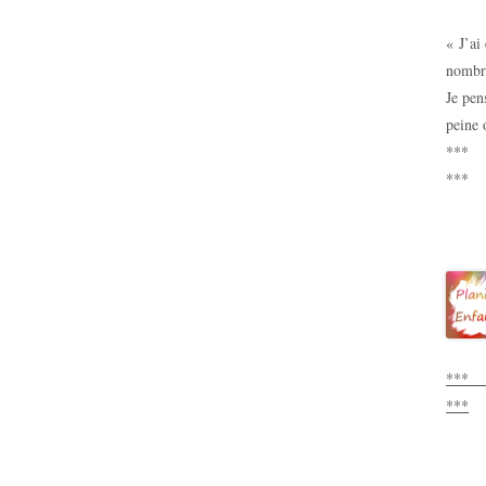
« J’ai 
nombre
Je pen
peine 
*
***
*
***