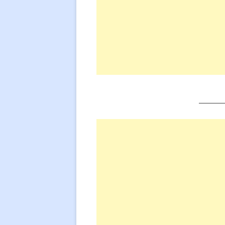
_____