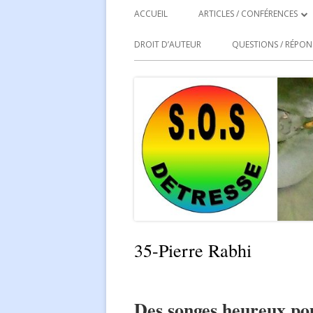
Primary
ACCUEIL
ARTICLES / CONFÉRENCES
Menu
ARTICLES
DROIT D’AUTEUR
QUESTIONS / RÉPON
CONFÉRENCES
35-Pierre Rabhi
Des songes heureux pou