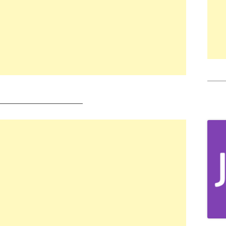
_____
___________________