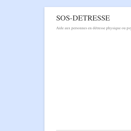
Skip
SOS-DETRESSE
to
content
Aide aux personnes en détresse physique 