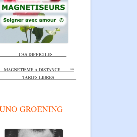
SUPPLÉMENTS ET ANTIBIOTIQUES
NATURELS
LIENS UTILES – RÉCAPITULATIF
*** CAS DIFFICILES
MAGNETISME A DISTANCE **
 TARIFS LIBRES
UNO GROENING