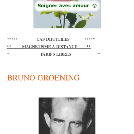
***** CAS DIFFICILES *****
** MAGNETISME A DISTANCE **
* TARIFS LIBRES *
BRUNO GROENING