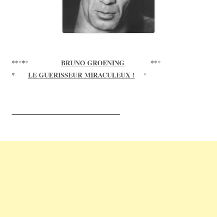
*****
BRUNO GROENING
***
*
LE GUERISSEUR MIRACULEUX !
*
____________________________