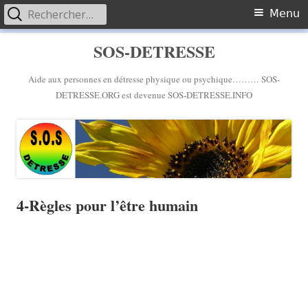
Rechercher :
Primary
Menu
Menu
Skip
SOS-DETRESSE
to
content
Aide aux personnes en détresse physique ou psychique……… SOS-
DETRESSE.ORG est devenue SOS-DETRESSE.INFO
4-Règles pour l’être humain