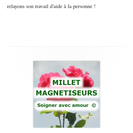
window
relayons son travail d'aide à la personne !
Main
Sidebar