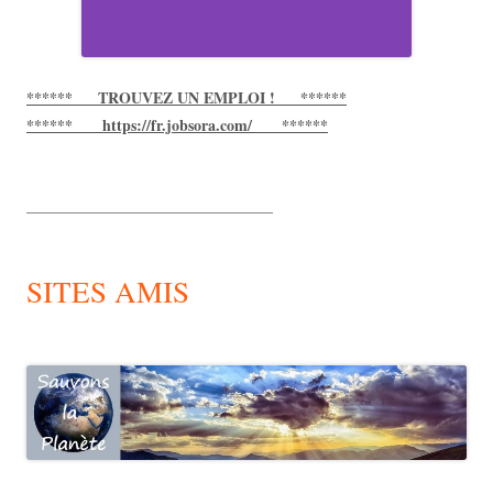
****** TROUVEZ UN EMPLOI ! ******
****** https://fr.jobsora.com/ ******
________________________________
SITES AMIS