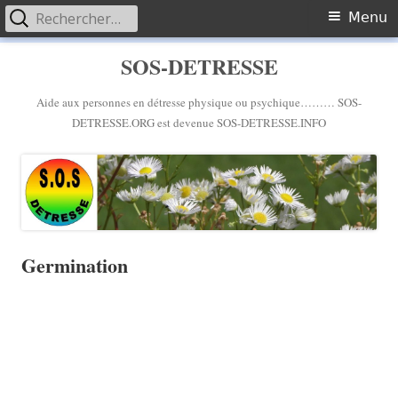
Rechercher :
Primary
Menu
Menu
Skip
SOS-DETRESSE
to
content
Aide aux personnes en détresse physique ou psychique……… SOS-
DETRESSE.ORG est devenue SOS-DETRESSE.INFO
Germination